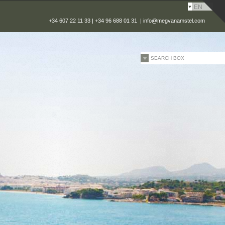
EN
+34 607 22 11 33 | +34 96 688 01 31 |
info@megvanamstel.com
SEARCH BOX